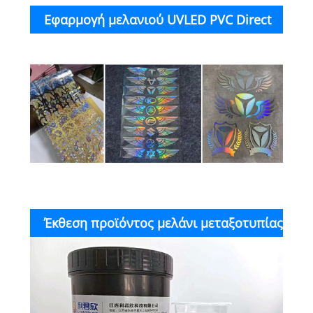
Εφαρμογή μελανιού UVLED PVC Direct
Printing Screen Printing Ink
Έκθεση προϊόντος μελάνι μεταξοτυπίας
απευθείας εκτύπωσης UVLED PVC