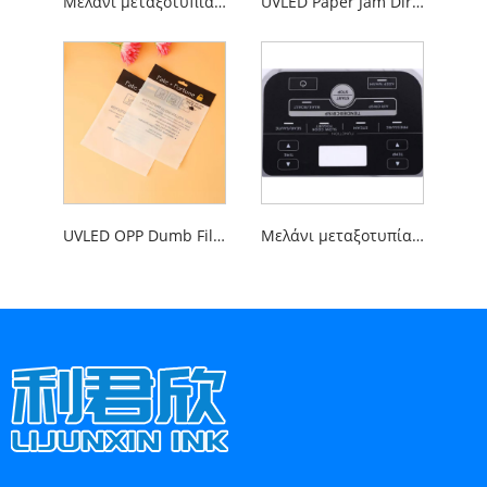
Μελάνι μεταξοτυπίας απευθείας εκτύπωσης UVLED Glass Ceramic
UVLED Paper Jam Direct Printing Screen Printing Ink
UVLED OPP Dumb Film Direct Printing Screen Printing Ink
Μελάνι μεταξοτυπίας απευθείας εκτύπωσης πλαστικού φιλμ UVLED