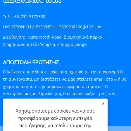
Τηλ:
+86-792-3172388
ΗΛΕΚΤΡΟΝΙΚΗ ΔΙΕΥΘΥΝΣΗ:
13809298106@163.com
Διεύθυνση:
Huate North Road, βιομηχανικό πάρκο
Xinghuo, κομητεία Yongxiu, επαρχία Jiangxi
ΑΠΟΣΤΟΛΉ ΕΡΏΤΗΣΗΣ
Εάν έχετε οποιαδήποτε ερώτηση σχετικά με την προσφορά ή
τη συνεργασία, μη διστάσετε να μας στείλετε email στο # ή να
χρησιμοποιήσετε την παρακάτω φόρμα αιτήματος. Ο
αντιπρόσωπος πωλήσεών μας θα επικοινωνήσει μαζί σας
εντός 24 ωρών.
X
Χρησιμοποιούμε cookies για να σας
ΕΡΕΥΝΑ ΤΩΡΑ
προσφέρουμε καλύτερη εμπειρία
περιήγησης, να αναλύσουμε την